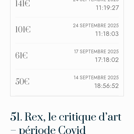
141€
11:19:27
24 SEPTEMBRE 2025
101€
11:18:03
17 SEPTEMBRE 2025
61€
17:18:02
14 SEPTEMBRE 2025
50€
18:56:52
12 SEPTEMBRE 2025
21€
16:32:39
51. Rex, le critique d’art
– période Covid
12 SEPTEMBRE 2025