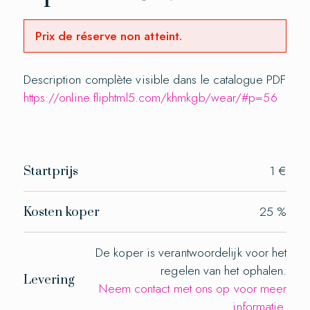
1€
12:27:26
Prix de réserve non atteint.
Description complète visible dans le catalogue PDF
https://online.fliphtml5.com/khmkgb/wear/#p=56
1 €
Startprijs
25
Kosten koper
De koper is verantwoordelijk voor het
regelen van het ophalen.
Levering
Neem contact met ons op voor meer
informatie.